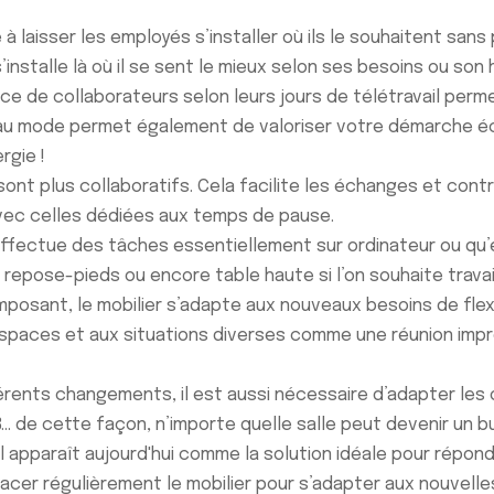
laisser les employés s’installer où ils le souhaitent sans 
installe là où il se sent le mieux selon ses besoins ou son 
ce de collaborateurs selon leurs jours de télétravail perm
veau mode permet également de valoriser votre démarche 
rgie !
nt plus collaboratifs. Cela facilite les échanges et cont
vec celles dédiées aux temps de pause.
ffectue des tâches essentiellement sur ordinateur ou qu’e
s, repose-pieds ou encore table haute si l’on souhaite trava
mposant, le mobilier s’adapte aux nouveaux besoins de flex
spaces et aux situations diverses comme une réunion impr
rents changements, il est aussi nécessaire d’adapter les ou
… de cette façon, n’importe quelle salle peut devenir un b
Il apparaît aujourd'hui comme la solution idéale pour répo
lacer régulièrement le mobilier pour s’adapter aux nouvel