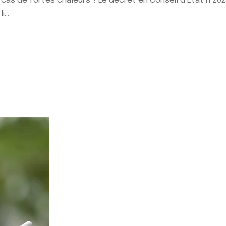
 cas de fortes chaleurs ? Le décret en Conseil d’Etat n°2025
...